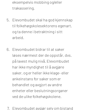
eksempelvis mobbing og/eller 
trakassering.
Elevombudet skal ha god kjennskap 
til folkehøgskolesektorens egenart, 
og ta denne i betraktning i sitt 
arbeid.
Elevombudet bidrar til at saker 
løses nærmest der de oppstår, dvs. 
på lavest mulig nivå. Elevombudet 
har ikke myndighet til å avgjøre 
saker, og er heller ikke klage- eller 
ankeinstans for saker som er 
behandlet og avgjort av andre 
enheter eller beslutningsorganer 
ved de ulike folkehøgskolene.
Elevombudet avgjør selv om bistand 