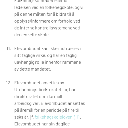
Folkehøgskolerådet eller for 
ledelsen ved en folkehøgskole, og vil 
på denne måten for å bidra til å 
opplyse/informere om forhold ved 
de interne kontrollsystemene ved 
den enkelte skole.
Elevombudet kan ikke instrueres i 
sitt faglige virke, og har en faglig 
uavhengig rolle innenfor rammene 
av dette mandatet.
Elevombudet ansettes av 
Utdanningsdirektoratet, og har 
direktoratet som formell 
arbeidsgiver. Elevombudet ansettes 
på åremål for en periode på fire til 
seks år, jf. 
folkehøgskoleloven § 11
.  
Elevombudet har sin daglige 