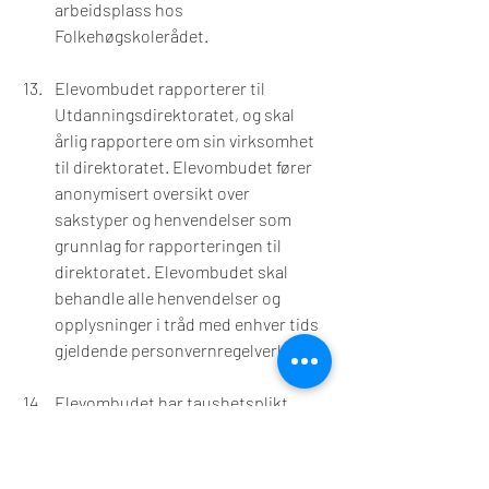
arbeidsplass hos 
Folkehøgskolerådet.
Elevombudet rapporterer til 
Utdanningsdirektoratet, og skal 
årlig rapportere om sin virksomhet 
til direktoratet. Elevombudet fører 
anonymisert oversikt over 
sakstyper og henvendelser som 
grunnlag for rapporteringen til 
direktoratet. Elevombudet skal 
behandle alle henvendelser og 
opplysninger i tråd med enhver tids 
gjeldende personvernregelverk.
Elevombudet har taushetsplikt 
etter 
forvaltningsloven §§ 13 til 13e
.
Lenke til Udir sine sider: 