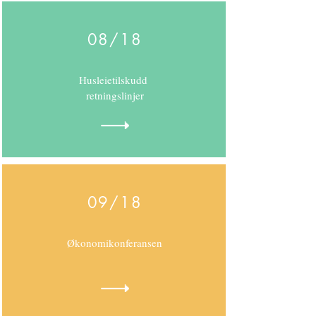
08/18
Husleietilskudd
retningslinjer
09/18
Økonomikonferansen