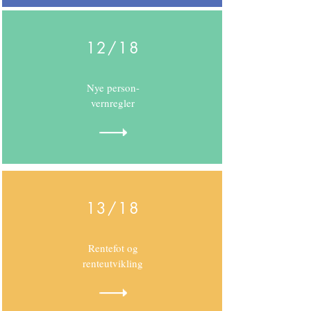
12/18
Nye person-
vernregler
13/18
Rentefot og
renteutvikling