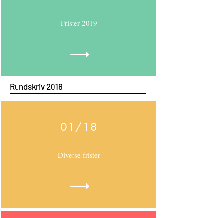
Frister 2019
Rundskriv 2018
01/18
Diverse frister