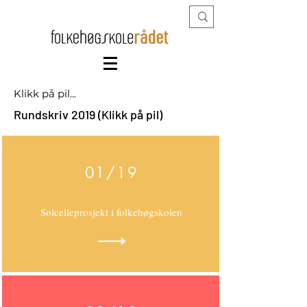
Klikk på pil...
Rundskriv 2019 (Klikk på pil)
01/19
Solcelleprosjekt i folkehøgskolen