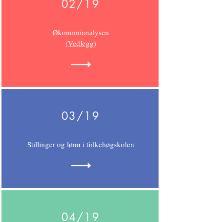
02/19
Økonomianalysen
(Vedlegg)
03/19
Stillinger og lønn i folkehøgskolen
04/19