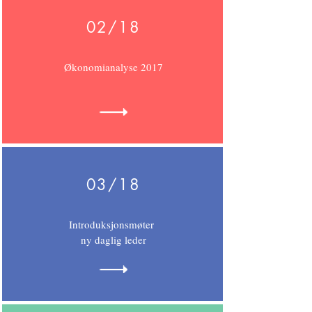
02/18
Økonomianalyse 2017
03/18
Introduksjonsmøter
ny daglig leder