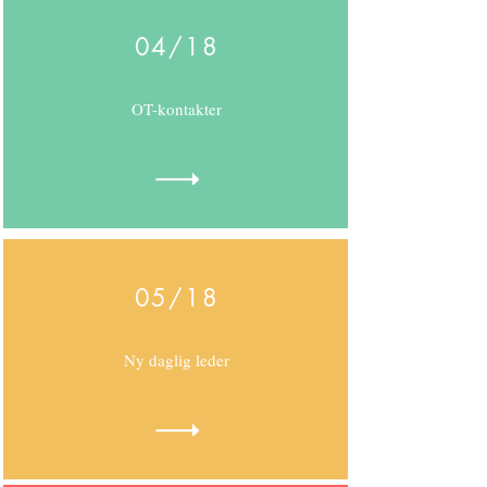
04/18
OT-kontakter
05/18
Ny daglig leder