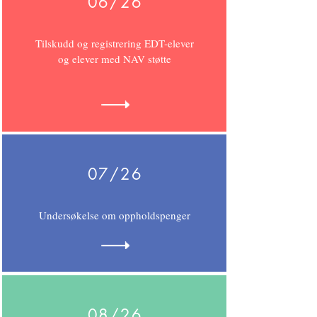
06/26
Tilskudd og registrering EDT-elever
og elever med NAV støtte
07/26
Undersøkelse om oppholdspenger
08/26