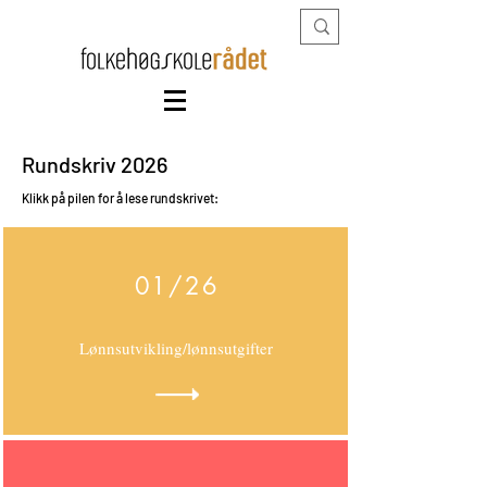
Rundskriv 2026
Klikk på pilen for å lese rundskrivet:
01/26
Lønnsutvikling/lønnsutgifter