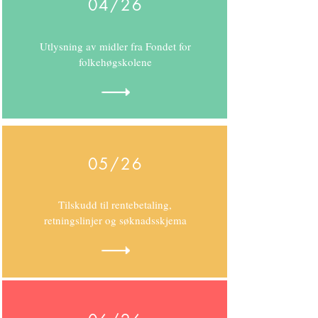
04/26
Utlysning av midler fra Fondet for
folkehøgskolene
05/26
Tilskudd til rentebetaling,
retningslinjer og søknadsskjema