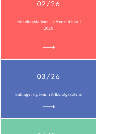
02/26
Folkehøgskolene – diverse frister i
2026
03/26
Stillinger og lønn i folkehøgskolene