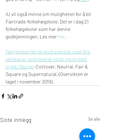
IU vil også minne om muligheten for å bli 
Fairtrade-folkehøgskole. Det er i dag 21 
folkehøgskoler som har denne 
godkjenningen. Les mer 
her
.
Følg lenken for en kort oversikt over fire 
selskaper som leverer etisk mote med 
trykk i Norge
: Cottover, Neutral, Fair & 
Square og Supernatural. (Oversikten er 
laget i november 2019).
Siste innlegg
Se alle