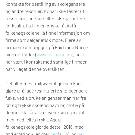
kontakte for bestilling av skolegensere 
og andre tekstiler. IU har ikke testet ut 
tekstilene, og kan heller ikke garantere 
for kvalitet o.l., men ønsker å bistå 
folkehøgskolene i å finne informasjon om 
firma som selger etisk mote. Flere av 
firmaene blir oppgitt på Fairtrade Norge 
sine nettsider (
www.fairtrade.no
), og IU 
har vært i kontakt med samtlige firmaer 
når vi laget denne oversikten. 
Det aller mest miljøvennlige man kan 
gjøre er å lage resirkulerte skolegensere, 
f.eks. ved å bruke en genser man har fra 
før og trykke skolens navn og motiv på 
denne – da får alle elevene sin egen stil, 
men med felles trykk. Agder 
folkehøgskole gjorde dette i 2018, med 
god erfaring – les mer 
her
 (s. 14). og 
her
. 