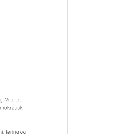
. Vi er et 
mokratisk 
, føring og 