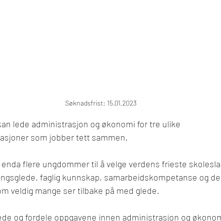
Søknadsfrist: 15.01.2023
kan lede administrasjon og økonomi for tre ulike 
asjoner som jobber tett sammen. 
 enda flere ungdommer til å velge verdens frieste skoleslag
ringsglede, faglig kunnskap, samarbeidskompetanse og de
om veldig mange ser tilbake på med glede.
å lede og fordele oppgavene innen administrasjon og økonomi