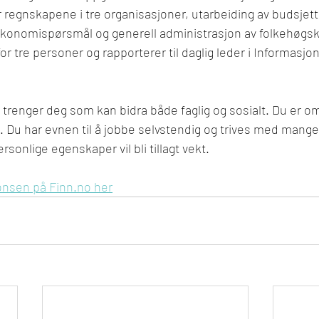
 regnskapene i tre organisasjoner, utarbeiding av budsjetter
konomispørsmål og generell administrasjon av folkehøgsk
for tre personer og rapporterer til daglig leder i Informasjo
g trenger deg som kan bidra både faglig og sosialt. Du er o
t. Du har evnen til å jobbe selvstendig og trives med mange 
sonlige egenskaper vil bli tillagt vekt.
onsen på Finn.no her