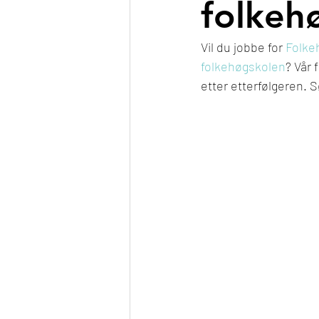
folkeh
Vil du jobbe for 
Folke
folkehøgskolen
? Vår 
etter etterfølgeren. S