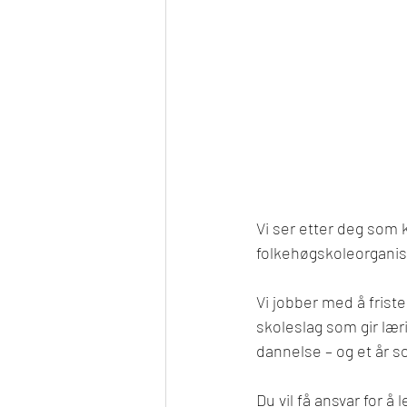
Vi ser etter deg som 
folkehøgskoleorganis
Vi jobber med å friste
skoleslag som gir læ
dannelse – og et år s
Du vil få ansvar for 