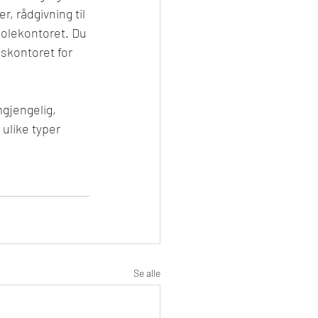
, rådgivning til 
olekontoret. Du 
nskontoret for 
mgjengelig, 
ulike typer 
Se alle