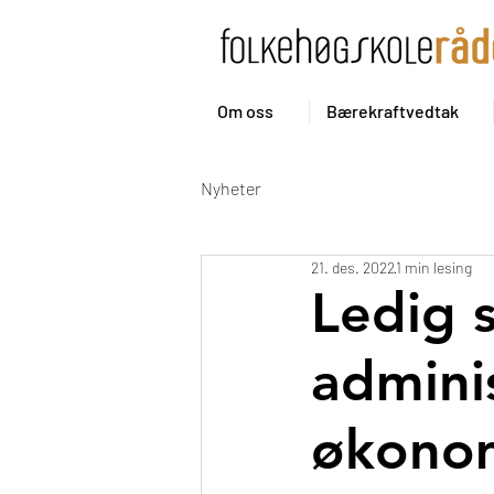
Om oss
Bærekraftvedtak
Nyheter
21. des. 2022
1 min lesing
Ledig s
admini
økonom