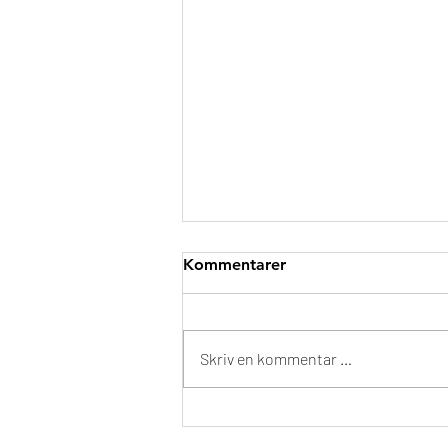
Kommentarer
Skriv en kommentar …
Landets første ombud for
folkehøgskoleelever