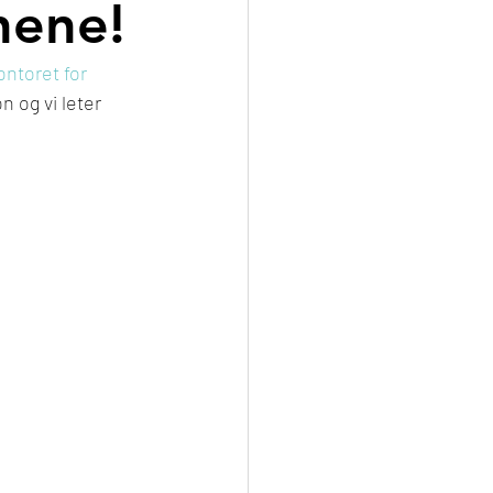
nene!
ntoret for 
 og vi leter 