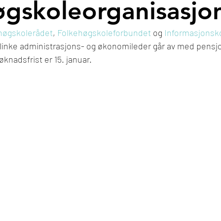
øgskoleorganisasjo
høgskolerådet
, 
Folkehøgskoleforbundet
 og 
Informasjonsko
flinke administrasjons- og økonomileder går av med pensjon
øknadsfrist er 15. januar. 