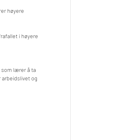
rer høyere 
afallet i høyere 
 som lærer å ta 
 arbeidslivet og 