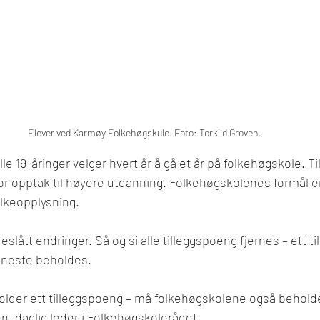
Elever ved Karmøy Folkehøgskule. Foto: Torkild Groven. 
le 19-åringer velger hvert år å gå et år på folkehøgskole. Ti
 for opptak til høyere utdanning. Folkehøgskolenes formål e
lkeopplysning.
eslått endringer. Så og si alle tilleggspoeng fjernes – ett t
jeneste beholdes.  
older ett tilleggspoeng – må folkehøgskolene også beholde
, daglig leder i Folkehøgskolerådet. 