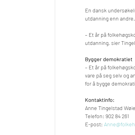
En dansk undersøkelse
utdanning enn andre.
– Et år på folkehøgsk
utdanning, sier Tinge
Bygger demokratiet
– 
Et år på folkehøgsk
vare på seg selv og an
for å bygge demokrati
Kontaktinfo:
Anne Tingelstad Wøien
Telefon: 902 84 261
E-post: 
Anne@folkeh