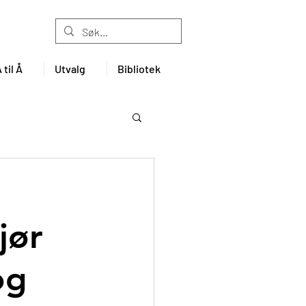
til Å
Utvalg
Bibliotek
jør
og