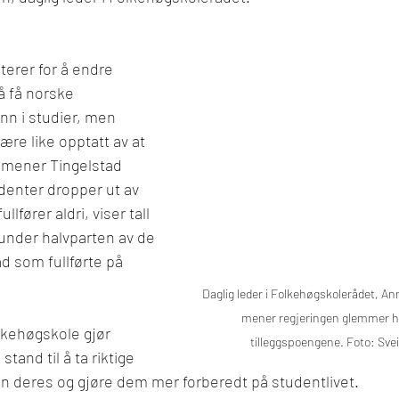
erer for å endre 
å få norske 
n i studier, men 
ære like opptatt av at 
, mener 
Tingelstad 
udenter dropper ut av 
lfører aldri, viser tall 
t under halvparten av de 
 som fullførte på 
Daglig leder i Folkehøgskolerådet, An
mener regjeringen glemmer h
lkehøgskole gjør 
tilleggspoengene. Foto: Svei
and til å ta riktige 
n deres og gjøre dem mer forberedt på studentlivet.