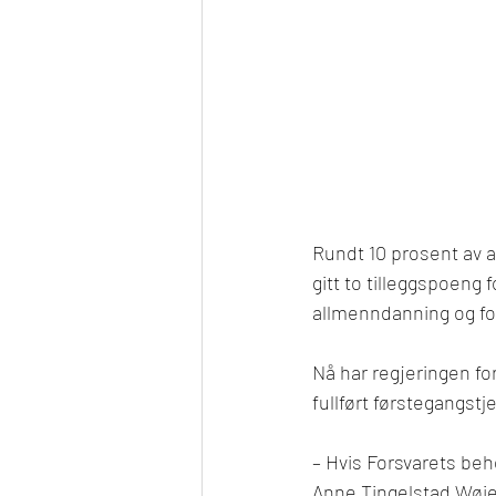
Rundt 10 prosent av al
gitt to tilleggspoeng
allmenndanning og fo
Nå har regjeringen for
fullført førstegangst
– Hvis Forsvarets beh
Anne Tingelstad Wøien