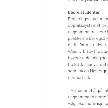
Bedre studenter
Regjeringen argument
opptakssystemet for 
ungdommer raskere in
politikerne bør også v
de fullfører studiene
Wøien.  
En av fire st
høyere utdanning og ful
fra SSB. I fjor var de
som tok en Mastergrad
normert tid.
– Vi mener et år på fo
ungdommene bedre i st
valg, øke motivasjone