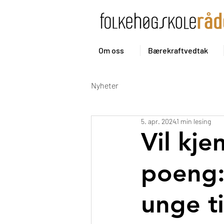
Om oss
Bærekraftvedtak
Nyheter
5. apr. 2024
1 min lesing
Vil kj
poeng:
unge t