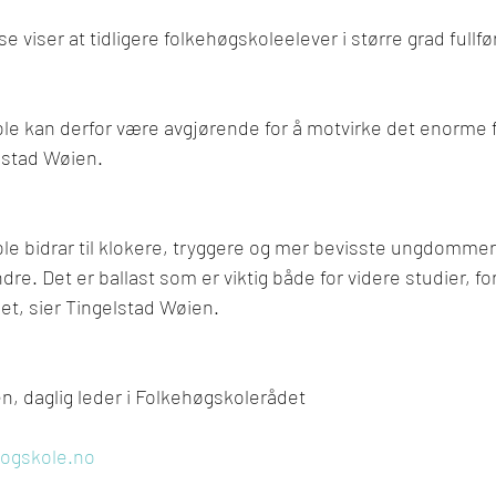
 viser at tidligere folkehøgskoleelever i større grad fullfø
ole kan derfor være avgjørende for å motvirke det enorme fr
lstad Wøien.
ole bidrar til klokere, tryggere og mer bevisste ungdommer
dre. Det er ballast som er viktig både for videre studier, for
et, sier Tingelstad Wøien.
, daglig leder i Folkehøgskolerådet
ogskole.no