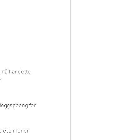
l nå har dette 
r 
illeggspoeng for 
 ett, 
mener 