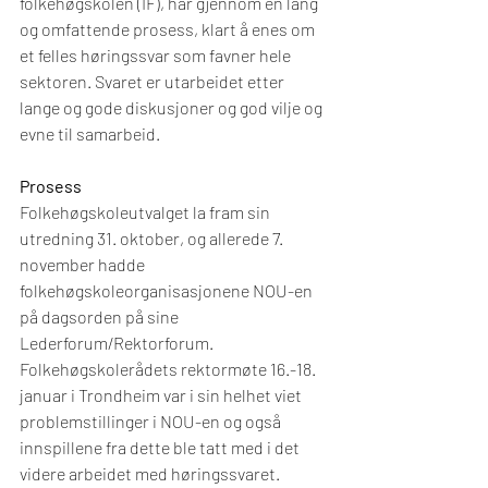
folkehøgskolen (IF), har gjennom en lang 
og omfattende prosess, klart å enes om 
et felles høringssvar som favner hele 
sektoren. Svaret er utarbeidet etter 
lange og gode diskusjoner og god vilje og 
evne til samarbeid.
Prosess
Folkehøgskoleutvalget la fram sin 
utredning 31. oktober, og allerede 7. 
november hadde      
folkehøgskoleorganisasjonene NOU-en 
på dagsorden på sine 
Lederforum/Rektorforum.  
Folkehøgskolerådets rektormøte 16.-18. 
januar i Trondheim var i sin helhet viet 
problemstillinger i NOU-en og også 
innspillene fra dette ble tatt med i det 
videre arbeidet med høringssvaret. 