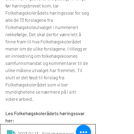
før høringsbrevet kom, tar 
Folkehøgskolerådets høringssvar for seg 
alle de 73 forslagene fra 
Folkehøgskoleutvalget i nummerert 
rekkefølge. Det skal derfor være lett å 
finne fram til hva Folkehøgskolerådet 
mener om de ulike forslagene. I tillegg er 
en innledning om folkehøgskolenes 
samfunnsmandat og kommentarer til de 
ulike målene utvalget har fremmet. Til 
slutt er det føyd til forslag fra 
Folkehøgskolerådet som vi ber 
myndighetene se nærmere på i sitt 
videre arbeid.  
Les Folkehøgskolerådets høringssvar 
her:
2023 04 13 - Folkehøgskolerådets høringssvar til NOU 2022
.p