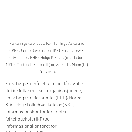
Folkehøgskolerådet. F.v.  Tor Inge Askeland 
(IKF), Janne Severinsen (IKF), Einar Opsvik 
(styreleder, FHF), Helge Kjøll Jr. (nestleder, 
NKF), Morten Eikenes (IF) og Astrid E. Moen (IF) 
på skjerm. 
Folkehøgskolerådet som består av alle 
de fire folkehøgskoleorganisasjonene,  
Folkehøgskoleforbundet (FHF), Noregs 
Kristelege Folkehøgskolelag (NKF), 
Informasjonskontor for kristen 
folkehøgskole (IKF) og 
Informasjonskontoret for 