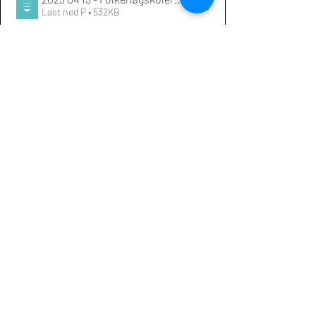
Last ned P • 532KB
OBS – 
Det er fortsatt tid for skoler som 
ønsker det å 
sende inn høringssvar
 til 
Kunnskapsdepartementet.
 Fristen er 
søndag 30. april. 
Send inn høringssvar 
her
. 
Siste innlegg
Se alle