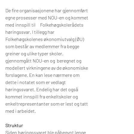
De fire organisasjonene har gjennomført 
egne prosesser med NOU-en og kommet 
med innspill til     Folkehøgskolerådets 
høringssvar. I tillegg har 
Folkehøgskolenes økonomiutvalg (ØU) 
som består av medlemmer fra begge 
greiner og ulike typer skoler, 
gjennomgått NOU-en og  beregnet og 
modellert virkningene av de økonomiske 
forslagene. En kan lese nærmere om 
dette i notatet som er vedlagt 
høringssvaret. Endelig har det også 
kommet innspill fra enkeltskoler og 
enkeltrepresentanter som er lest og tatt 
med i arbeidet.
Struktur
Siden høringssvaret ble påbegynt lenge 