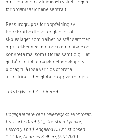
om reduksjon av klimaavtrykket – også 
for organisasjonene sentralt.
Ressursgruppa for oppfølging av 
Bærekraftvedtaket er glad for at 
skoleslaget som helhet nå står sammen 
og strekker seg mot noen ambisiøse og 
konkrete mål som utføres samtidig. Det 
gir håp for folkehøgskolelandskapets 
bidrag til å løse vår tids største 
utfordring – den globale oppvarmingen.
Tekst: Øyvind Krabberød
Daglige ledere ved Folkehøgskolekontoret: 
F.v. Dorte Birch (IF), Christian Tynning-
Bjørnø (FHSR), Angelina K. Christiansen 
(FHF) og Andreas Melberg (NKF/IKF).