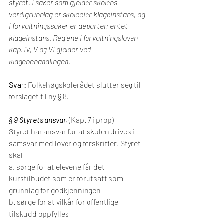
styret. I saker som gjelder skolens 
verdigrunnlag er skoleeier klageinstans, og 
i forvaltningssaker er departementet 
klageinstans. Reglene i forvaltningsloven 
kap. IV, V og VI gjelder ved 
klagebehandlingen.
Svar:
 Folkehøgskolerådet slutter seg til 
forslaget til ny § 8.
§ 9 Styrets ansvar, 
(Kap. 7 i prop)
Styret har ansvar for at skolen drives i 
samsvar med lover og forskrifter. Styret 
skal
a. sørge for at elevene får det 
kurstilbudet som er forutsatt som 
grunnlag for godkjenningen
b. sørge for at vilkår for offentlige 
tilskudd oppfylles