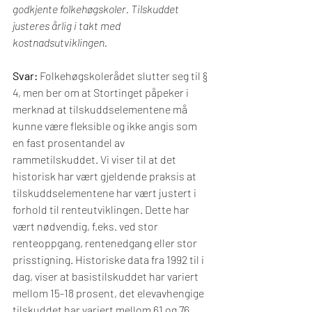
godkjente folkehøgskoler. Tilskuddet 
justeres årlig i takt med 
kostnadsutviklingen.
Svar: 
Folkehøgskolerådet slutter seg til § 
4, men ber om at Stortinget påpeker i 
merknad at tilskuddselementene må 
kunne være fleksible og ikke angis som 
en fast prosentandel av 
rammetilskuddet. Vi viser til at det 
historisk har vært gjeldende praksis at 
tilskuddselementene har vært justert i 
forhold til renteutviklingen. Dette har 
vært nødvendig, f.eks. ved stor 
renteoppgang, rentenedgang eller stor 
prisstigning. Historiske data fra 1992 til i 
dag, viser at basistilskuddet har variert 
mellom 15-18 prosent, det elevavhengige 
tilskuddet har variert mellom 61 og 76 