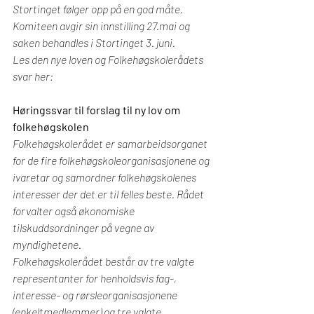
Stortinget følger opp på en god måte. 
Komiteen avgir sin innstilling 27.mai og 
saken behandles i Stortinget 3. juni. 
Les den nye loven og Folkehøgskolerådets 
svar her:
Høringssvar til forslag til ny lov om 
folkehøgskolen
Folkehøgskolerådet er samarbeidsorganet 
for de fire folkehøgskoleorganisasjonene og 
ivaretar og samordner folkehøgskolenes 
interesser der det er til felles beste. Rådet 
forvalter også økonomiske 
tilskuddsordninger på vegne av 
myndighetene.
Folkehøgskolerådet består av tre valgte 
representanter for henholdsvis fag-, 
interesse- og 
rørsleorganisasjonene 
(enkeltmedlemmer) og tre valgte 