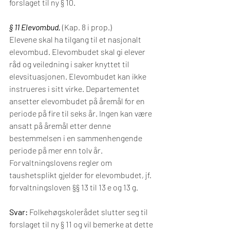
forslaget til ny § 10. 
§ 11 Elevombud, 
(Kap. 8 i prop.)
Elevene skal ha tilgang til et nasjonalt 
elevombud. Elevombudet skal gi elever 
råd og veiledning i saker knyttet til 
elevsituasjonen. Elevombudet kan ikke 
instrueres i sitt virke. Departementet 
ansetter elevombudet på åremål for en 
periode på fire til seks år. Ingen kan være 
ansatt på åremål etter denne 
bestemmelsen i en sammenhengende 
periode på mer enn tolv år. 
Forvaltningslovens regler om 
taushetsplikt gjelder for elevombudet, jf. 
forvaltningsloven §§ 13 til 13 e og 13 g.
Svar:
 Folkehøgskolerådet slutter seg til 
forslaget til ny § 11 og vil bemerke at dette 