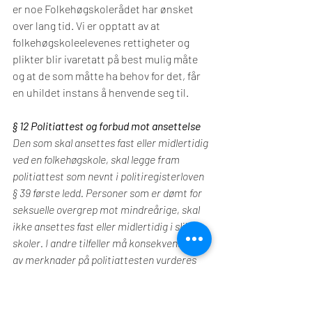
er noe Folkehøgskolerådet har ønsket 
over lang tid. Vi er opptatt av at 
folkehøgskoleelevenes rettigheter og 
plikter blir ivaretatt på best mulig måte 
og at de som måtte ha behov for det, får 
en uhildet instans å henvende seg til.
§ 12 Politiattest og forbud mot ansettelse
Den som skal ansettes fast eller midlertidig 
ved en folkehøgskole, skal legge fram 
politiattest som nevnt i politiregisterloven 
§ 39 første ledd. Personer som er dømt for 
seksuelle overgrep mot mindreårige, skal 
ikke ansettes fast eller midlertidig i slike 
skoler. I andre tilfeller må konsekvensene 
av merknader på politiattesten vurderes 
konkret.
Svar: 
Folkehøgskolerådet slutter seg til 