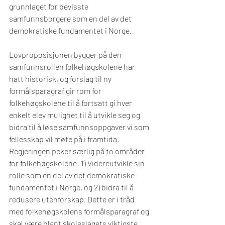
grunnlaget for bevisste 
samfunnsborgere som en del av det 
demokratiske fundamentet i Norge. 
Lovproposisjonen bygger på den 
samfunnsrollen folkehøgskolene har 
hatt historisk, og forslag til ny 
formålsparagraf gir rom for 
folkehøgskolene til å fortsatt gi hver 
enkelt elev mulighet til å utvikle seg og 
bidra til å løse samfunnsoppgaver vi som 
fellesskap vil møte på i framtida. 
Regjeringen peker særlig på to områder 
for folkehøgskolene: 1) Videreutvikle sin 
rolle som en del av det demokratiske 
fundamentet i Norge, og 2) bidra til å 
redusere utenforskap. Dette er i tråd 
med folkehøgskolens formålsparagraf og 
skal være blant skoleslagets viktigste 