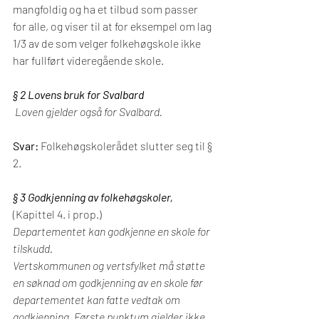
mangfoldig og ha et tilbud som passer 
for alle, og viser til at for eksempel om lag 
1/3 av de som velger folkehøgskole ikke 
har fullført videregående skole.
§ 2 Lovens bruk for Svalbard
 Loven gjelder også for Svalbard.
Svar: 
Folkehøgskolerådet slutter seg til § 
2.
§ 3 Godkjenning av folkehøgskoler, 
(Kapittel 4. i prop.)
Departementet kan godkjenne en skole for 
tilskudd.
Vertskommunen og vertsfylket må støtte 
en søknad om godkjenning av en skole før 
departementet kan fatte vedtak om 
godkjenning. Første punktum gjelder ikke 