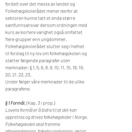
fordelt over det meste av landet og 
Folkehøgskolerådet mener derfor at 
sektoren kunne tatt et enda større 
samfunnsansvar dersom ordningen med 
kurs av kortere varighet også omfattet 
flere grupper enn ungdommer.
Folkehøgskolerådet slutter seg i helhet 
til forslag til ny lov om folkehøgskolen og 
støtter følgende paragrafer uten 
merknader: § 1, 5, 6, 8, 9, 10, 11, 15, 18, 19, 
20, 21 ,22, 23.
Under følger våre merknader til de ulike 
paragrafene.
§ 1 Formål, 
(Kap. 3 i prop.)
Lovens formål er å bidra til at det kan 
opprettes og drives folkehøgskoler i Norge. 
Folkehøgskolen skal fremme 
allmenndanning, folkelig opplysning, aktivt 