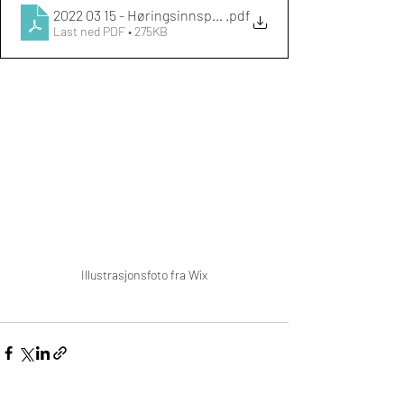
2022 03 15 - Høringsinnspill fra Folkehøgskolerådet til 
.pdf
Last ned PDF • 275KB
Illustrasjonsfoto fra Wix