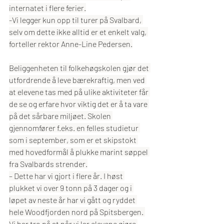
internatet i flere ferier.
-Vi legger kun opp til turer på Svalbard, 
selv om dette ikke alltid er et enkelt valg, 
forteller rektor Anne-Line Pedersen.
Beliggenheten til folkehøgskolen gjør det 
utfordrende å leve bærekraftig, men ved 
at elevene tas med på ulike aktiviteter får 
de se og erfare hvor viktig det er å ta vare 
på det sårbare miljøet. Skolen 
gjennomfører f.eks. en felles studietur 
som i september, som er et skipstokt 
med hovedformål å plukke marint søppel 
fra Svalbards strender.
– Dette har vi gjort i flere år. I høst 
plukket vi over 9 tonn på 3 dager og i 
løpet av neste år har vi gått og ryddet 
hele Woodfjorden nord på Spitsbergen. 
Vi har tro på at når vi lar elevene gjøre 