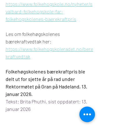
https://www.folkehogskole.no/nyheter/s
valbard-folkehogskole-far-
folkehogskolenes-baerekraftpris
Les om folkehøgskolenes 
bærekraftvedtak her: 
https://www.folkehogskoleradet.no/bere
kraftvedtak
Folkehøgskolenes bærekraftpris ble 
delt ut for sjette år på rad under 
Rektormøtet på Gran på Hadeland, 13. 
januar 2026.
Tekst: Brita Phuthi, sist oppdatert: 13. 
januar 2026